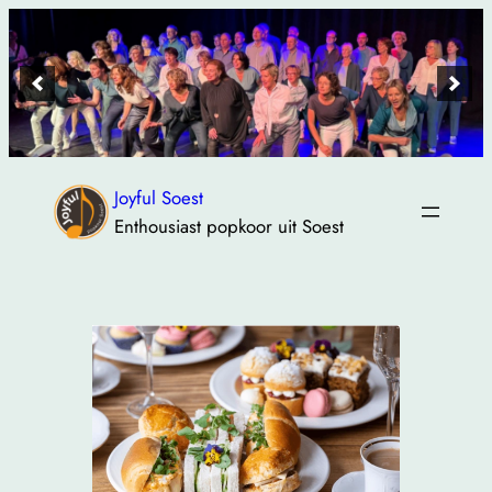
Ga
naar
de
inhoud
Joyful Soest
Enthousiast popkoor uit Soest